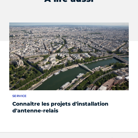
SERVICE
FO
Connaître les projets d'installation
Éc
d'antenne-relais
ju
éc