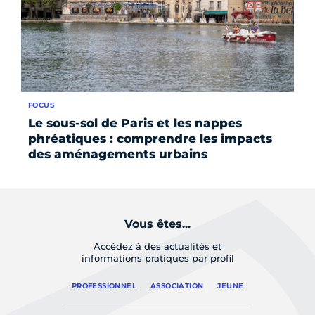
FOCUS
FO
Le sous-sol de Paris et les nappes
L
phréatiques : comprendre les impacts
in
des aménagements urbains
m
Vous êtes...
Accédez à des actualités et
informations pratiques par profil
PROFESSIONNEL
ASSOCIATION
JEUNE