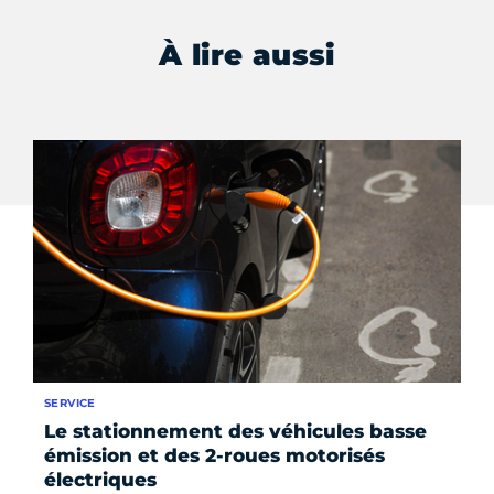
À lire aussi
SERVICE
SE
Le stationnement des véhicules basse
Le
émission et des 2-roues motorisés
si
électriques