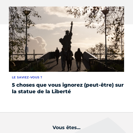
LE SAVIEZ-VOUS ?
AC
5 choses que vous ignorez (peut-être) sur
La
la statue de la Liberté
12
ré
Vous êtes...