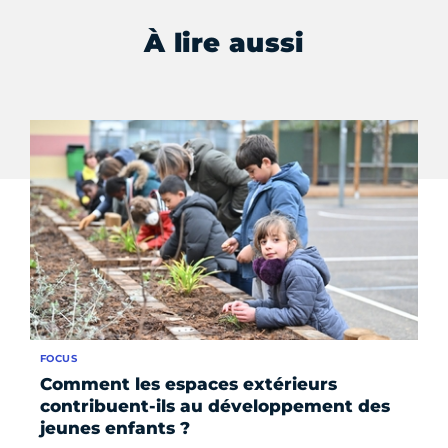
À lire aussi
FOCUS
FO
Comment les espaces extérieurs
Vi
contribuent-ils au développement des
le
jeunes enfants ?
un