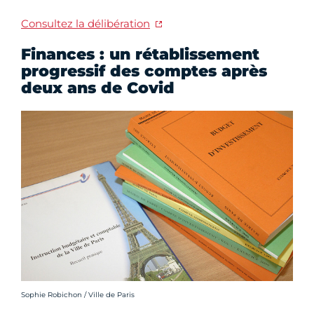
Consultez la délibération
Finances : un rétablissement
progressif des comptes après
deux ans de Covid
Crédit photo :
Sophie Robichon / Ville de Paris