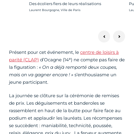
Des écoliers fiers de leurs réalisations
Pu
Crédit photo :
Cré
Laurent Bourgogne, Ville de Paris
Lau
Présent pour cet événement, le
centre de loisirs à
e
parité (CLAP)
d’Ocagne (14
) ne compte pas faire de
la figuration :
« On a déjà remporté deux coupes,
mais on va gagner encore ! »
s’enthousiasme un
jeune participant.
La journée se clôture sur la cérémonie de remises
de prix. Les déguisements et banderoles se
rassemblent en haut de la butte pour faire face au
podium et applaudir les lauréats. Les récompenses
se succèdent : maniabilité, technicité, poussée,
relais, élégance, prix du jury… La ferveur augmente