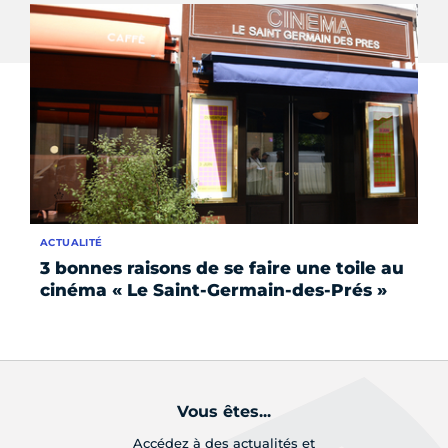
ACTUALITÉ
AC
3 bonnes raisons de se faire une toile au
5 
cinéma « Le Saint-Germain-des-Prés »
no
so
Vous êtes...
Accédez à des actualités et