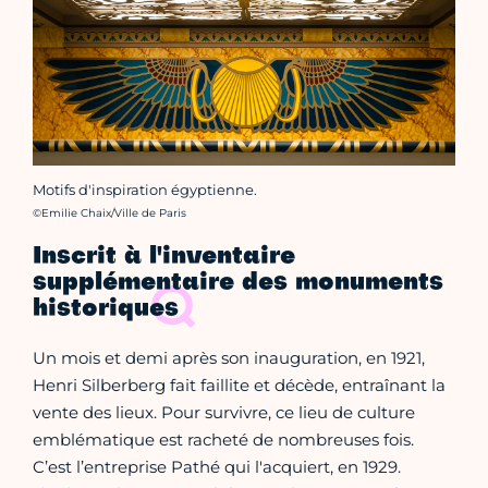
Motifs d'inspiration égyptienne.
Crédit photo :
©Emilie Chaix/Ville de Paris
Inscrit à l'inventaire
supplémentaire des monuments
historiques
Un mois et demi après son inauguration, en 1921,
Henri Silberberg fait faillite et décède, entraînant la
vente des lieux. Pour survivre, ce lieu de culture
emblématique est racheté de nombreuses fois.
C’est l’entreprise Pathé qui l'acquiert, en 1929.