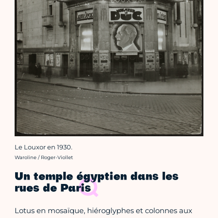
Le Louxor en 1930.
Crédit photo :
Waroline / Roger-Viollet
Un temple égyptien dans les
rues de Paris
Lotus en mosaïque, hiéroglyphes et colonnes aux