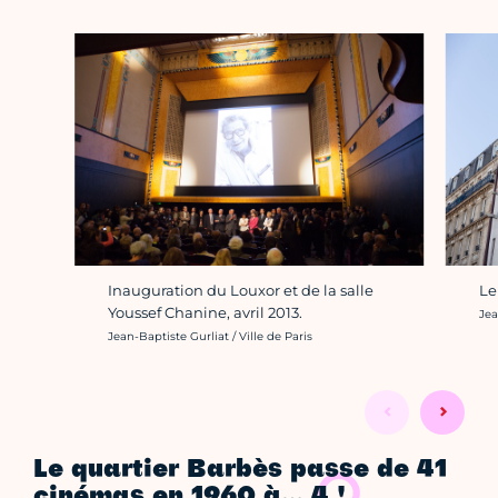
Inauguration du Louxor et de la salle
Le
Youssef Chanine, avril 2013.
Cré
Jea
Crédit photo :
Jean-Baptiste Gurliat / Ville de Paris
Le quartier Barbès passe de 41
cinémas en 1960 à… 4 !