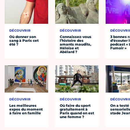
DÉCOUVRIR
DÉCOUVRIR
DÉCOUVRI
Où donner son
Connaissez-vous
3 bonnes r
sang à Paris cet
l’histoire des
d’écouter 
été ?
amants maudits,
podcast « 
Héloïse et
Fumoir »
Abélard ?
DÉCOUVRIR
DÉCOUVRIR
DÉCOUVRI
Les meilleures
Où faire du sport
On a testé 
expos du moment
gratuitement à
sensoriell
à faire en famille
Paris quand on est
stade Jea
une femme ?