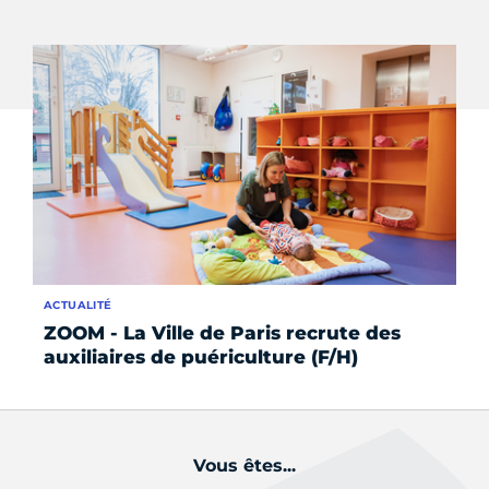
ACTUALITÉ
SE
ZOOM - La Ville de Paris recrute des
La
auxiliaires de puériculture (F/H)
au
Vous êtes...