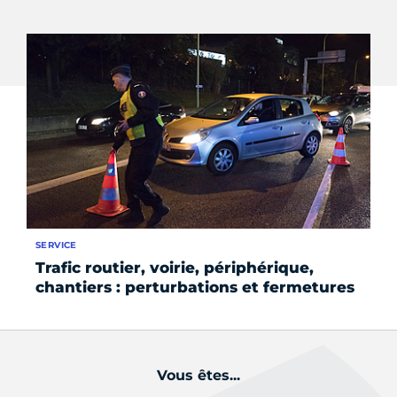
SERVICE
SE
Trafic routier, voirie, périphérique,
Pa
chantiers : perturbations et fermetures
Vous êtes...