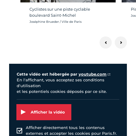
Cyclistes sur une piste cyclable
Pi
boulevard Saint-Michel
Cré
Jos
Crédit photo :
Joséphine Brueder / Ville de Paris
Vidéo Youtube
Cette vidéo est hébergée par
youtube.com
En l'affichant, vous acceptez ses conditions
d'utilisation
et les potentiels cookies déposés par ce site.
Afficher la vidéo
Afficher directement tous les contenus
externes et accepter les cookies pour Paris.fr.