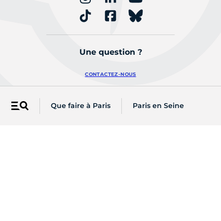
Une question ?
CONTACTEZ-NOUS
Que faire à Paris
Paris en Seine
Menu
Retrouvez les actualités de votre
arrondissement
Mentions légales
Accessibilité :
partiellement conforme
Presse
Open Data
Politique de cookies
Plan du site