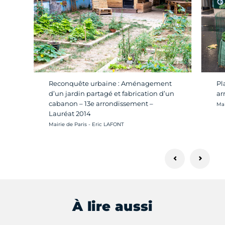
Reconquête urbaine : Aménagement
Pl
d’un jardin partagé et fabrication d’un
ar
cabanon – 13e arrondissement –
Cré
Mai
Lauréat 2014
Crédit photo :
Mairie de Paris - Eric LAFONT
À lire aussi