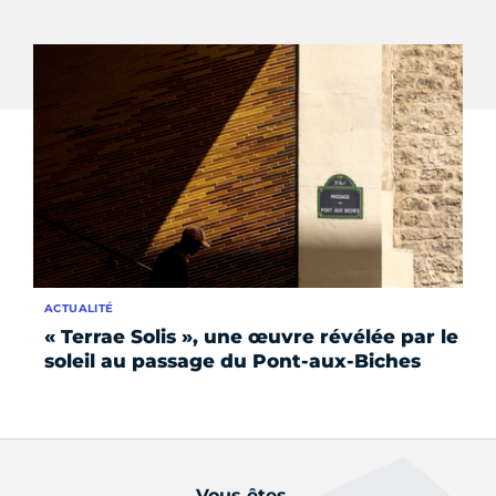
ACTUALITÉ
AC
« Terrae Solis », une œuvre révélée par le
La
soleil au passage du Pont-aux-Biches
li
Vous êtes...