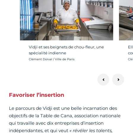
Vidji et ses beignets de chou-fleur, une
El
spécialité indienne
co
Crédit photo :
Cré
Clément Dorval / Ville de Paris
Clé
Favoriser l’insertion
Le parcours de Vidji est une belle incarnation des
objectifs de la Table de Cana, association nationale
qui travaille avec dix entreprises d’insertion
indépendantes, et qui veut
« révéler les talents,