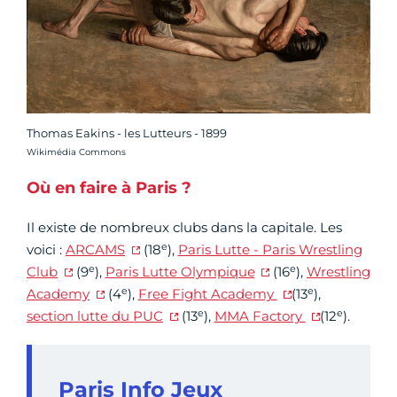
Thomas Eakins - les Lutteurs - 1899
Crédit photo :
Wikimédia Commons
Où en faire à Paris ?
Il existe de nombreux clubs dans la capitale. Les
e
voici :
ARCAMS
(18
),
Paris Lutte - Paris Wrestling
e
e
Club
(9
),
Paris Lutte Olympique
(16
),
Wrestling
e
e
Academy
(4
),
Free Fight Academy
(13
),
e
e
section lutte du PUC
(13
),
MMA Factory
(12
).
Paris Info Jeux