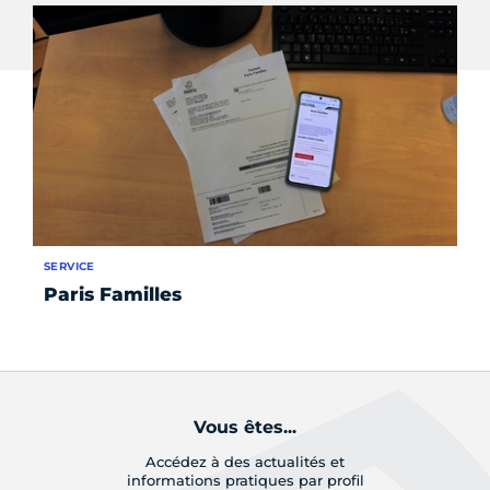
SERVICE
SE
Paris Familles
Qu
ta
Vous êtes...
Accédez à des actualités et
informations pratiques par profil