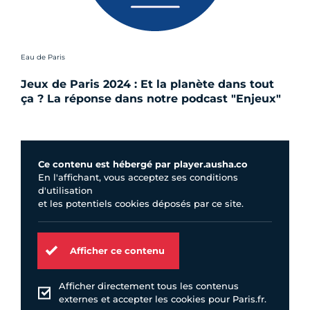
Crédit photo :
Eau de Paris
Jeux de Paris 2024 : Et la planète dans tout
ça ? La réponse dans notre podcast "Enjeux"
Ce contenu est hébergé par player.ausha.co
En l'affichant, vous acceptez ses conditions
d'utilisation
et les potentiels cookies déposés par ce site.
Afficher ce contenu
Afficher directement tous les contenus
externes et accepter les cookies pour Paris.fr.