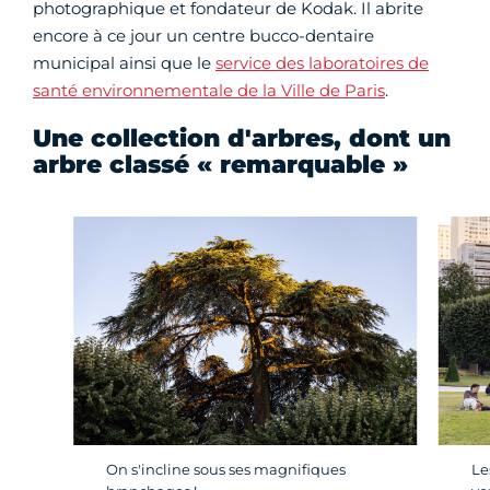
photographique et fondateur de Kodak. Il abrite
encore à ce jour un centre bucco-dentaire
municipal ainsi que le
service des laboratoires de
santé environnementale de la Ville de Paris
.
Une collection d'arbres, dont un
arbre classé « remarquable »
Le
On s'incline sous ses magnifiques