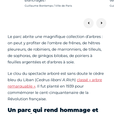
ve
branchages !
Cré
Crédit photo :
Gui
Guillaume Bontemps / Ville de Paris
Le parc abrite une magnifique collection d’arbres :
on peut y profiter de l'ombre de frênes, de hêtres
pleureurs, de robiniers, de marronniers, de tilleuls,
de sophoras, de ginkgos bilobas, de poiriers à
feuilles argentées et d'arbres à soie.
Le clou du spectacle arboré est sans doute le cèdre
bleu du Liban (
Cedrus libani A.Rich
)
classé « arbre
remarquable »
. Il fut planté en 1939 pour
commémorer le cent-cinquantenaire de la
Révolution française.
Un parc qui rend hommage et