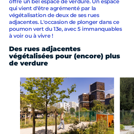
offre un bel espace de verdure. Un espace
qui vient d'être agrémenté par la
végétalisation de deux de ses rues
adjacentes. L'occasion de plonger dans ce
poumon vert du 13e, avec 5 immanquables
à voir ou à vivre !
Des rues adjacentes
végétalisées pour (encore) plus
de verdure