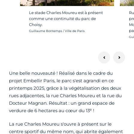
Le stade Charles Moureu est à présent
Ru
comme une continuité du parc de
pr
Choisy.
Mo
pa
Crédit photo :
Guillaume Bontemps / Ville de Paris
Cré
Gui
Une belle nouveauté ! Réalisé dans le cadre du
projet Embellir Paris, le parc s'est agrandi en ce
printemps 2025, grâce à la végétalisation des deux
rues adjacentes, la rue Charles Moureu et la rue du
Docteur Magnan. Résultat : un grand espace de
e
verdure de 6 hectares au cœur du 13
!
La rue Charles Moureu s'ouvre à présent sur le
centre sportif du même nom, qui abrite également