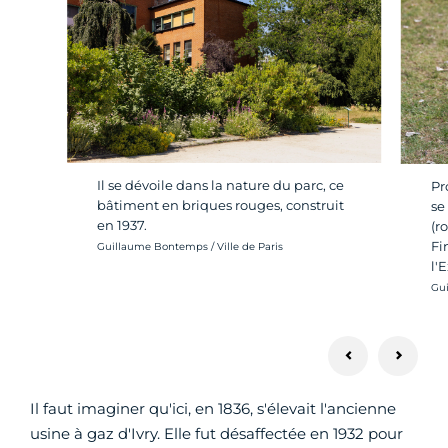
Il se dévoile dans la nature du parc, ce
Pr
bâtiment en briques rouges, construit
se
en 1937.
(r
Fi
Crédit photo :
Guillaume Bontemps / Ville de Paris
l'
Cré
Gui
Il faut imaginer qu'ici, en 1836, s'élevait l'ancienne
usine à gaz d'Ivry. Elle fut désaffectée en 1932 pour