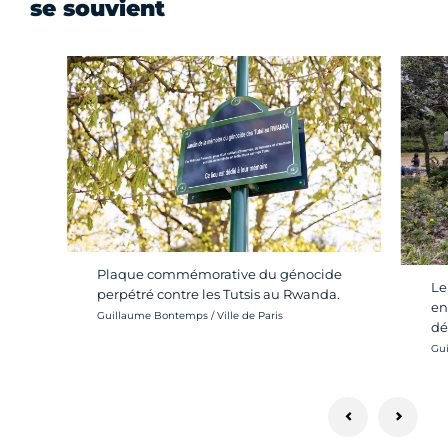
se souvient
Plaque commémorative du génocide
Le
perpétré contre les Tutsis au Rwanda.
en
Crédit photo :
Guillaume Bontemps / Ville de Paris
dé
Cré
Gui