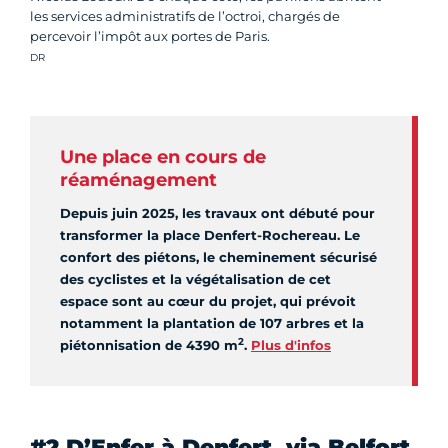
les services administratifs de l’octroi, chargés de
percevoir l’impôt aux portes de Paris.
Crédit photo :
DR
Une place en cours de
réaménagement
Depuis juin 2025, les travaux ont débuté pour
transformer la place Denfert-Rochereau. Le
confort des piétons, le cheminement sécurisé
des cyclistes et la végétalisation de cet
espace sont au cœur du projet, qui prévoit
notamment la plantation de 107 arbres et la
2
piétonnisation de 4390 m
.
Plus d'infos
#2 D’Enfer à Denfert, via Belfort