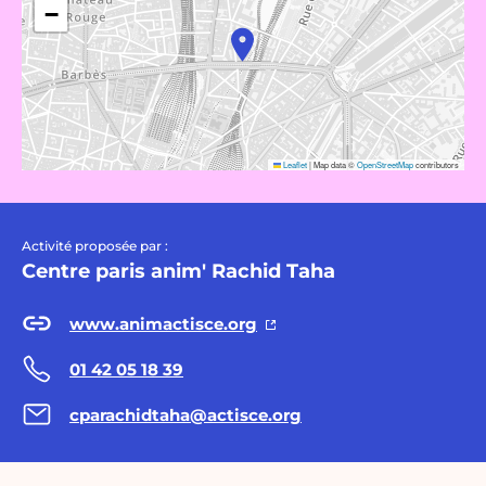
−
Leaflet
|
Map data ©
OpenStreetMap
contributors
Activité proposée par :
Centre paris anim' Rachid Taha
www.animactisce.org
01 42 05 18 39
cparachidtaha@actisce.org