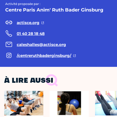
Activité proposée par :
Centre Paris Anim' Ruth Bader Ginsburg
actisce.org
01 40 28 18 48
caleshalles@actisce.org
/centreruthbaderginsburg/
À LIRE AUSSI