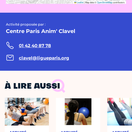
Leaflet
|
Map data ©
OpenStreetMap
contributors
Activité proposée par :
Centre Paris Anim' Clavel
01 42 40 87 78
clavel@ligueparis.org
À LIRE AUSSI