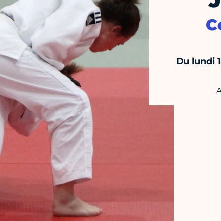
J
C
Du lundi 
A