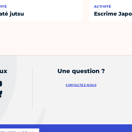
VITÉ
ACTIVITÉ
até jutsu
Escrime Japo
aux
Une question ?
CONTACTEZ-NOUS