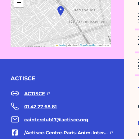
−
Leaflet
|
Map data ©
OpenStreetMap
contributors
ACTISCE
ACTISCE
01 42 27 68 81
cainterclub17@actisce.org
/Actisce-Centre-Paris-Anim-Interclub17-183593921679988/