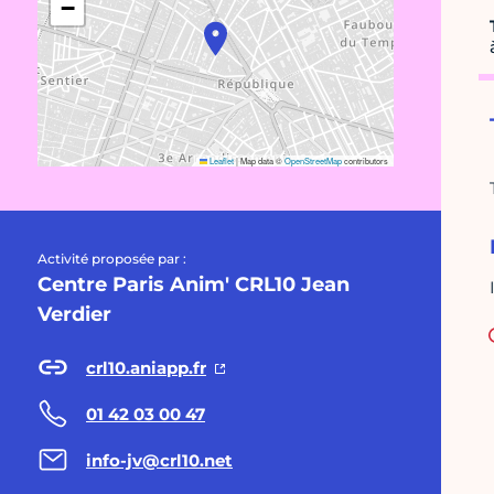
−
Leaflet
|
Map data ©
OpenStreetMap
contributors
Activité proposée par :
Centre Paris Anim' CRL10 Jean
Verdier
crl10.aniapp.fr
01 42 03 00 47
info-jv@crl10.net