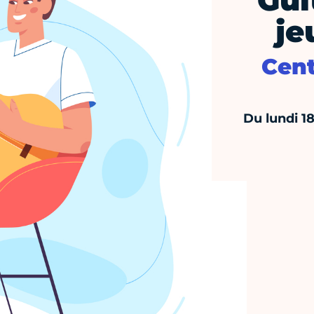
Gui
je
Cent
Du lundi 1