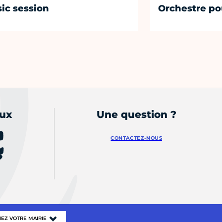
ic session
Orchestre po
aux
Une question ?
CONTACTEZ-NOUS