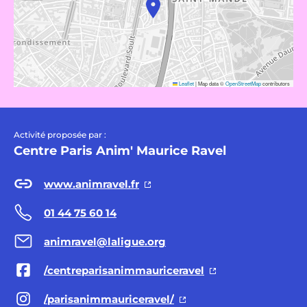
Leaflet
|
Map data ©
OpenStreetMap
contributors
Activité proposée par :
Centre Paris Anim' Maurice Ravel
www.animravel.fr
01 44 75 60 14
animravel@laligue.org
/centreparisanimmauriceravel
/parisanimmauriceravel/