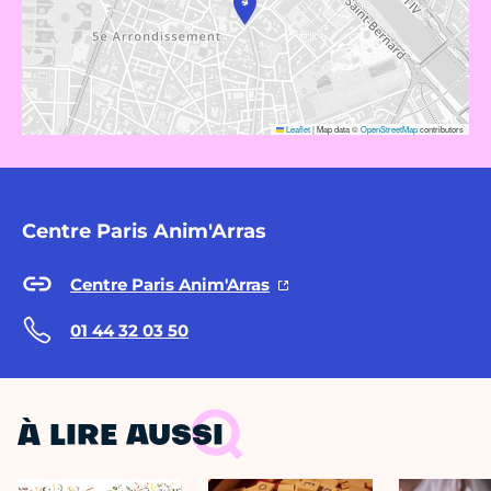
Leaflet
|
Map data ©
OpenStreetMap
contributors
Centre Paris Anim'Arras
Centre Paris Anim'Arras
01 44 32 03 50
À LIRE AUSSI