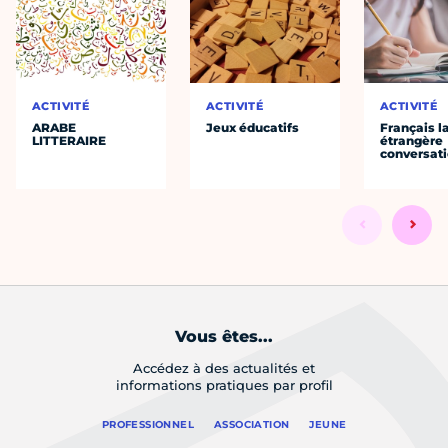
ACTIVITÉ
ACTIVITÉ
ACTIVITÉ
ARABE
Jeux éducatifs
Français 
LITTERAIRE
étrangère
conversat
Vous êtes...
Accédez à des actualités et
informations pratiques par profil
PROFESSIONNEL
ASSOCIATION
JEUNE