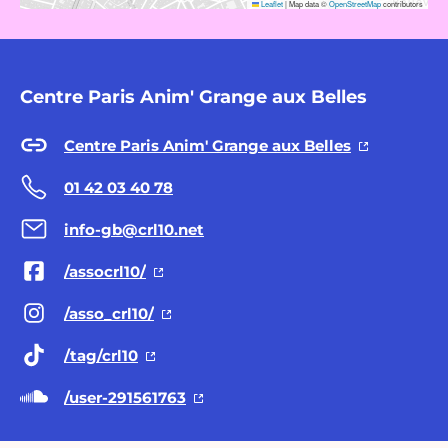
Leaflet
|
Map data ©
OpenStreetMap
contributors
Centre Paris Anim' Grange aux Belles
Centre Paris Anim' Grange aux Belles
01 42 03 40 78
info-gb@crl10.net
/assocrl10/
/asso_crl10/
/tag/crl10
/user-291561763