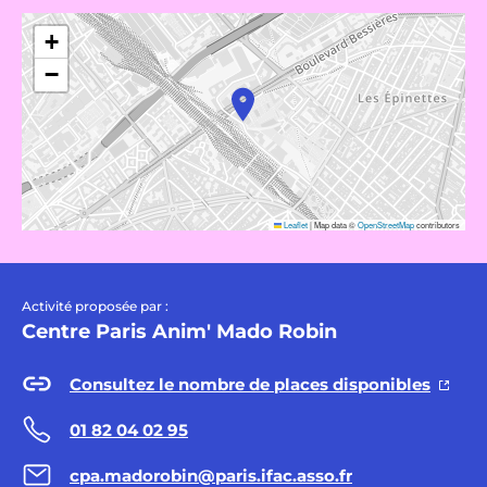
+
−
Leaflet
|
Map data ©
OpenStreetMap
contributors
Activité proposée par :
Centre Paris Anim' Mado Robin
Consultez le nombre de places disponibles
01 82 04 02 95
cpa.madorobin@paris.ifac.asso.fr