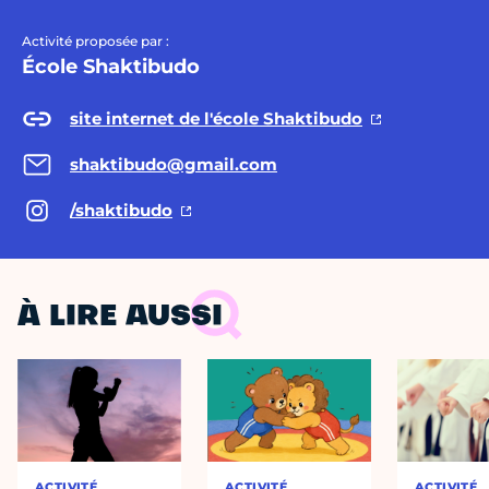
Activité proposée par :
École Shaktibudo
site internet de l'école Shaktibudo
shaktibudo@gmail.com
/shaktibudo
À LIRE AUSSI
ACTIVITÉ
ACTIVITÉ
ACTIVITÉ