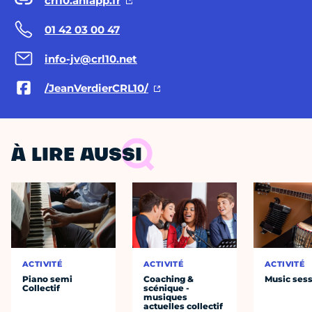
crl10.aniapp.fr
01 42 03 00 47
info-jv@crl10.net
/JeanVerdierCRL10/
À LIRE AUSSI
ACTIVITÉ
ACTIVITÉ
ACTIVITÉ
Piano semi
Coaching &
Music ses
Collectif
scénique -
musiques
actuelles collectif