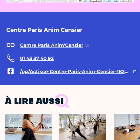
Leaflet
|
Map data ©
OpenStreetMap
contributors
Centre Paris Anim'Censier
Centre Paris Anim'Censier
01 43 37 40 92
/pg/Actisce-Centre-Paris-Anim-Censier-182530205117234/posts/
À LIRE AUSSI