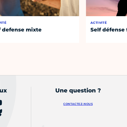
VITÉ
ACTIVITÉ
f defense mixte
Self défens
aux
Une question ?
CONTACTEZ-NOUS