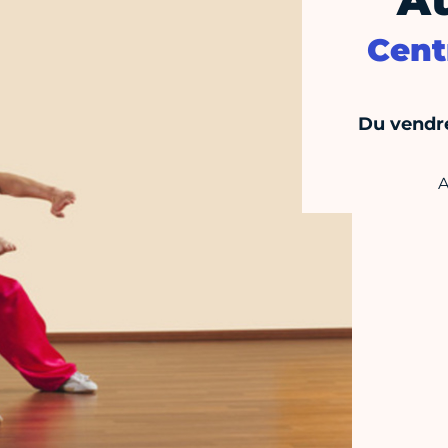
At
Cent
Du vendre
A