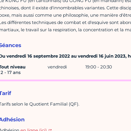
Le KUNG FU (en cantonnais) ou GONG FU (en mandarin) est
chinoises, dont il existe d'innombrables variantes. Cette di
boxe, mais aussi comme une philosophie, une manière d'être
Les différentes techniques de combat et d'esquive sont abo
martiaux, le travail sur la respiration, la concentration et la
Séances
Du vendredi 16 septembre 2022 au vendredi 16 juin 2023, ho
Tout niveau
vendredi
19:00 - 20:30
12 - 17 ans
Tarif
Tarifs selon le Quotient Familial (QF).
Adhésion
Adhésion
en ligne (ici)