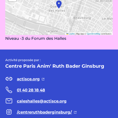
Leaflet
|
Map data ©
OpenStreetMap
contributors
Niveau -3 du Forum des Halles
Activité proposée par :
Centre Paris Anim' Ruth Bader Ginsburg
actisce.org
01 40 28 18 48
caleshalles@actisce.org
/centreruthbaderginsburg/