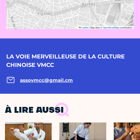
Leaflet
|
Map data ©
OpenStreetMap
contributors
LA VOIE MERVEILLEUSE DE LA CULTURE
CHINOISE VMCC
assovmcc@gmail.cm
À LIRE AUSSI