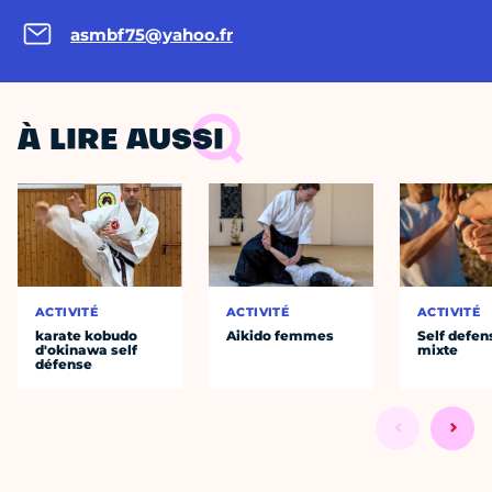
asmbf75@yahoo.fr
À LIRE AUSSI
ACTIVITÉ
ACTIVITÉ
ACTIVITÉ
karate kobudo
Aikido femmes
Self defen
d'okinawa self
mixte
défense