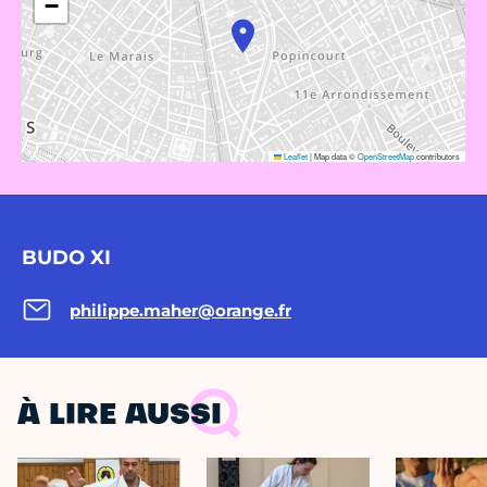
−
Leaflet
|
Map data ©
OpenStreetMap
contributors
BUDO XI
philippe.maher@orange.fr
À LIRE AUSSI