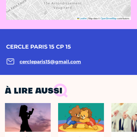
Leaflet
|
Map data ©
OpenStreetMap
contributors
CERCLE PARIS 15 CP 15
cercleparis15@gmail.com
À LIRE AUSSI