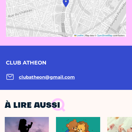
Leaflet
|
Map data ©
OpenStreetMap
contributors
CLUB ATHEON
clubatheon@gmail.com
À LIRE AUSSI