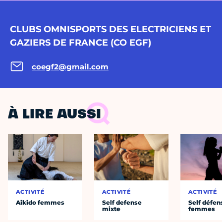
CLUBS OMNISPORTS DES ELECTRICIENS ET
GAZIERS DE FRANCE (CO EGF)
coegf2@gmail.com
À LIRE AUSSI
ACTIVITÉ
ACTIVITÉ
ACTIVITÉ
Aikido femmes
Self defense
Self défen
mixte
femmes