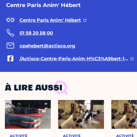
Centre Paris Anim' Hébert
Centre Paris Anim' Hébert
01 58 20 58 00
cpahebert@actisce.org
/Actisce-Centre-Paris-Anim-H%C3%A9bert-109619928292447/
À LIRE AUSSI
ACTIVITÉ
ACTIVITÉ
ACTIVITÉ