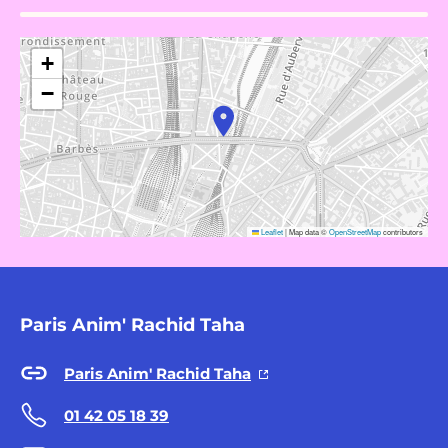
+
−
Leaflet
|
Map data ©
OpenStreetMap
contributors
Paris Anim' Rachid Taha
Paris Anim' Rachid Taha
01 42 05 18 39