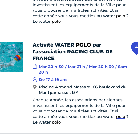
investissent les équipements de la Ville pour
vous proposer de multiples activités. Et si
cette année vous vous mettiez au water
polo
?
Le water
polo
Activité WATER
POLO
par
4
l'association RACING CLUB DE
FRANCE
Mar 20 h 30 / Mar 21 h / Mer 20 h 30 / Sam
20 h
De 17 à 19 ans
Piscine Armand Massard, 66 boulevard du
e
Montparnasse , 15
Chaque année, les associations parisiennes
investissent les équipements de la Ville pour
vous proposer de multiples activités. Et si
cette année vous vous mettiez au water
polo
?
Le water
polo