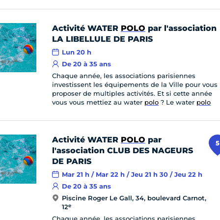
Activité WATER
POLO
par l'association
LA LIBELLULE DE PARIS
Lun 20 h
De 20 à 35 ans
Chaque année, les associations parisiennes
investissent les équipements de la Ville pour vous
proposer de multiples activités. Et si cette année
vous vous mettiez au water
polo
? Le water
polo
Activité WATER
POLO
par
5
l'association CLUB DES NAGEURS
DE PARIS
Mar 21 h / Mar 22 h / Jeu 21 h 30 / Jeu 22 h
De 20 à 35 ans
Piscine Roger Le Gall, 34, boulevard Carnot,
e
12
Chaque année, les associations parisiennes