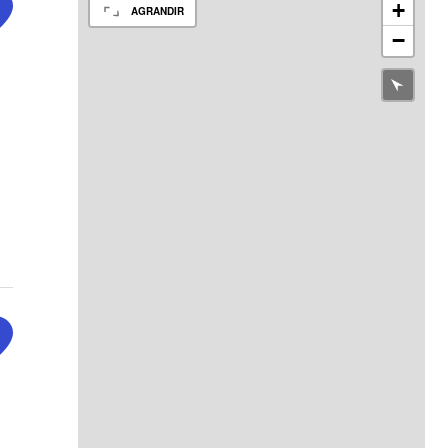
+
AGRANDIR
−