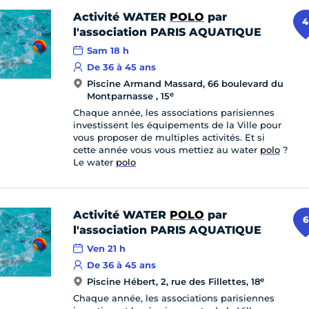
Activité WATER
POLO
par
4
l'association PARIS AQUATIQUE
Sam 18 h
De 36 à 45 ans
Piscine Armand Massard, 66 boulevard du
e
Montparnasse , 15
Chaque année, les associations parisiennes
investissent les équipements de la Ville pour
vous proposer de multiples activités. Et si
cette année vous vous mettiez au water
polo
?
Le water
polo
Activité WATER
POLO
par
6
l'association PARIS AQUATIQUE
Ven 21 h
De 36 à 45 ans
e
Piscine Hébert, 2, rue des Fillettes, 18
Chaque année, les associations parisiennes