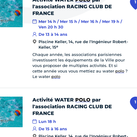
1
l'association RACING CLUB DE
FRANCE
Mer 14 h / Mer 15 h / Mer 16 h / Mer 19 h /
Ven 20 h 30
De 13 à 14 ans
Piscine Keller, 14, rue de l'Ingénieur Robert-
e
Keller, 15
Chaque année, les associations parisiennes
investissent les équipements de la Ville pour
vous proposer de multiples activités. Et si
cette année vous vous mettiez au water
polo
?
Le water
polo
Activité WATER
POLO
par
1
l'association RACING CLUB DE
FRANCE
Lun 18 h
De 15 à 16 ans
Piscine Keller, 14, rue de l'Ingénieur Robert-