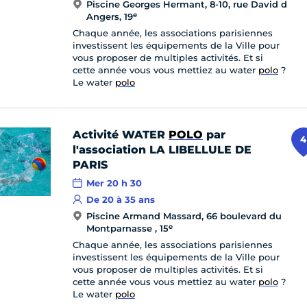
Piscine Georges Hermant, 8-10, rue David d
e
Angers, 19
Chaque année, les associations parisiennes
investissent les équipements de la Ville pour
vous proposer de multiples activités. Et si
cette année vous vous mettiez au water
polo
?
Le water
polo
Activité WATER
POLO
par
4
l'association LA LIBELLULE DE
PARIS
Mer 20 h 30
De 20 à 35 ans
Piscine Armand Massard, 66 boulevard du
e
Montparnasse , 15
Chaque année, les associations parisiennes
investissent les équipements de la Ville pour
vous proposer de multiples activités. Et si
cette année vous vous mettiez au water
polo
?
Le water
polo