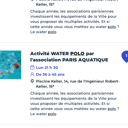
e
Keller, 15
Chaque année, les associations parisiennes
investissent les équipements de la Ville pour
vous proposer de multiples activités. Et si
cette année vous vous mettiez au water
polo
?
Le water
polo
Activité WATER
POLO
par
1
l'association PARIS AQUATIQUE
Lun 21 h 30
De 36 à 45 ans
Piscine Keller, 14, rue de l'Ingénieur Robert-
e
Keller, 15
Chaque année, les associations parisiennes
investissent les équipements de la Ville pour
vous proposer de multiples activités. Et si
cette année vous vous mettiez au water
polo
?
Le water
polo