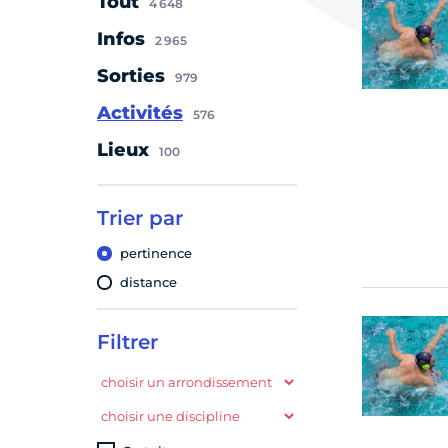
Tout
4 648
Infos
2 965
Sorties
979
Activités
576
Lieux
100
Trier par
pertinence
distance
Filtrer
choisir un arrondissement
choisir une discipline