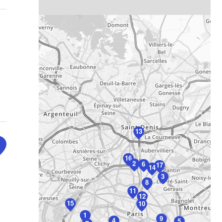
13
16
2
6
17
14
3
8
11
12
15
10
1
9
4
5