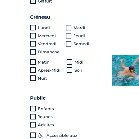
Gratuit
Créneau
Lundi
Mardi
Mercredi
Jeudi
Vendredi
Samedi
Dimanche
Matin
Midi
Après-Midi
Soir
Nuit
Public
Enfants
Jeunes
Adultes
Accessible aux