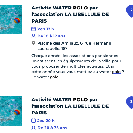
Activité WATER
POLO
par
2
l'association LA LIBELLULE DE
PARIS
Ven 17 h
De 10 à 12 ans
Piscine des Amiraux, 6, rue Hermann
e
Lachapelle, 18
Chaque année, les associations parisiennes
investissent les équipements de la Ville pour
vous proposer de multiples activités. Et si
cette année vous vous mettiez au water
polo
?
Le water
polo
Activité WATER
POLO
par
3
l'association LA LIBELLULE DE
PARIS
Jeu 20 h
De 20 à 35 ans