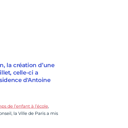
, la création d’une
et, celle-ci a
ésidence d'Antoine
ps de l’enfant à l’école
,
nseil, la Ville de Paris a mis