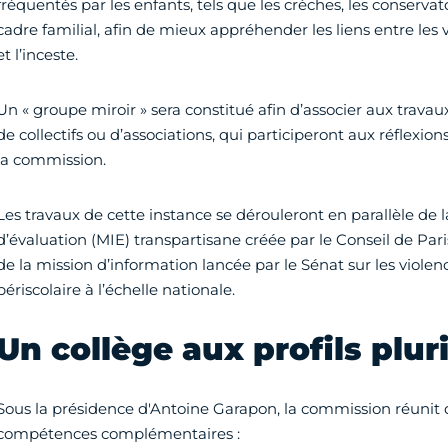
fréquentés par les enfants, tels que les crèches, les conservatoi
cadre familial, afin de mieux appréhender les liens entre les v
et l’inceste.
Un « groupe miroir » sera constitué afin d’associer aux travau
de collectifs ou d’associations, qui participeront aux réflexio
la commission.
Les travaux de cette instance se dérouleront en parallèle de 
d’évaluation (MIE) transpartisane créée par le Conseil de Paris
de la mission d’information lancée par le Sénat sur les violen
périscolaire à l’échelle nationale.
Un collège aux profils plur
Sous la présidence d'Antoine Garapon, la commission réunit
compétences complémentaires :