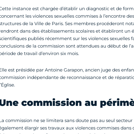
Cette instance est chargée d’établir un diagnostic et de form
concernant les violences sexuelles commises à l’encontre des
structures de la Ville de Paris. Ses membres procéderont no
rendront dans des établissements scolaires et établiront un é
scientifiques publiés récemment sur les violences sexuelles fa
conclusions de la commission sont attendues au début de l’an
période de travail d’environ six mois.
Elle est présidée par Antoine Garapon, ancien juge des enfant
commission indépendante de reconnaissance et de réparation
l’Église.
Une commission au périmèt
La commission ne se limitera sans doute pas au seul secteur p
également élargir ses travaux aux violences commises dans