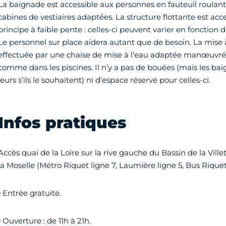
La baignade est accessible aux personnes en fauteuil roulant. 
cabines de vestiaires adaptées. La structure flottante est acc
principe à faible pente : celles-ci peuvent varier en fonction 
Le personnel sur place aidera autant que de besoin. La mise à
effectuée par une chaise de mise à l’eau adaptée manœuvrée
comme dans les piscines. Il n’y a pas de bouées (mais les ba
leurs s’ils le souhaitent) ni d’espace réservé pour celles-ci.
Infos pratiques
Accès quai de la Loire sur la rive gauche du Bassin de la Villet
la Moselle (Métro Riquet ligne 7, Laumière ligne 5, Bus Riquet
▪ Entrée gratuite.
▪ Ouverture : de 11h à 21h.