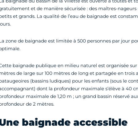
La baignade du bassin de la Villette est ouverte à toutes et tou
gratuitement et de manière sécurisée : des maîtres-nageurs s
petits et grands. La qualité de l’eau de baignade est constam
jours.
La zone de baignade est limitée à 500 personnes par jour po
optimale.
Cette baignade publique en milieu naturel est organisée sur 
mètres de large sur 100 mètres de long et partagée en trois ai
pataugeoires (bassins ludiques) pour les enfants (sous le con
accompagnant) dont la profondeur maximale s’élève à 40 cm 
profondeur maximale de 1,20 m ; un grand bassin réservé au
profondeur de 2 mètres.
Une baignade accessible