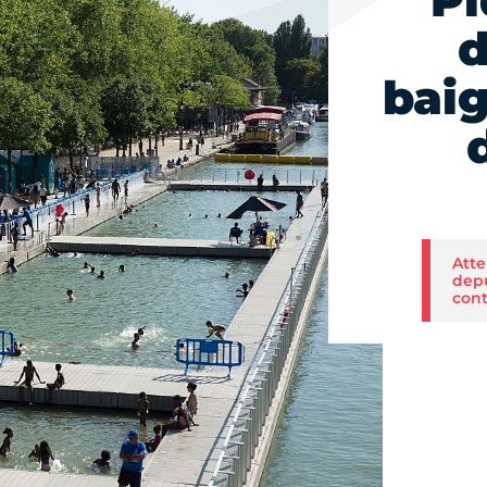
Pi
d
bai
Atte
depu
cont