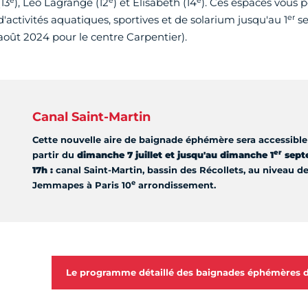
(13
), Léo Lagrange (12
) et Elisabeth (14
). Ces espaces vous 
er
d'activités aquatiques, sportives et de solarium jusqu'au 1
se
août 2024 pour le centre Carpentier).
Canal Saint-Martin
Cette nouvelle aire de baignade éphémère sera accessibl
er
partir du
dimanche 7 juillet
et jusqu'au
dimanche 1
septe
17h :
canal Saint-Martin,
bassin des Récollets, au niveau de
e
Jemmapes à Paris 10
arrondissement.
Le programme détaillé des baignades éphémères de 