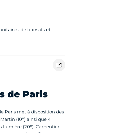
nitaires, de transats et
 de Paris
 de Paris met à disposition des
e
Martin (10
) ainsi que 4
e
is Lumière (20
), Carpentier