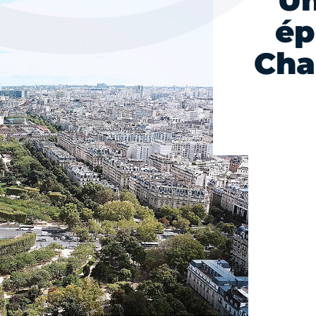
Un
ép
Cha