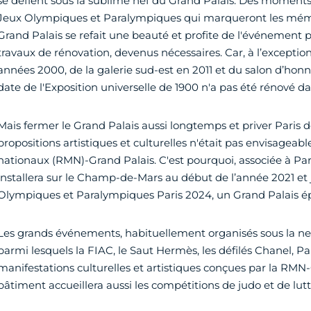
se défient sous la sublime nef du Grand Palais. Des moments
Jeux Olympiques et Paralympiques qui marqueront les mémoi
Grand Palais se refait une beauté et profite de l'événement p
travaux de rénovation, devenus nécessaires. Car, à l’exceptio
années 2000, de la galerie sud-est en 2011 et du salon d’honn
date de l'Exposition universelle de 1900 n'a pas été rénové da
Mais fermer le Grand Palais aussi longtemps et priver Paris de
propositions artistiques et culturelles n'était pas envisagea
nationaux (RMN)-Grand Palais. C'est pourquoi, associée à Pa
installera sur le Champ-de-Mars au début de l’année 2021 et j
Olympiques et Paralympiques Paris 2024, un Grand Palais 
Les grands événements, habituellement organisés sous la nef
parmi lesquels la FIAC, le Saut Hermès, les défilés Chanel, P
manifestations culturelles et artistiques conçues par la RMN-
bâtiment accueillera aussi les compétitions de judo et de lut