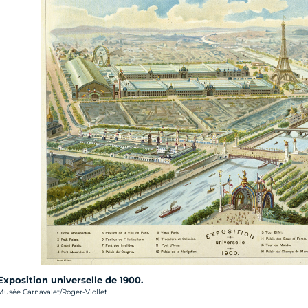
Exposition universelle de 1900.
rédit photo :
Musée Carnavalet/Roger-Viollet