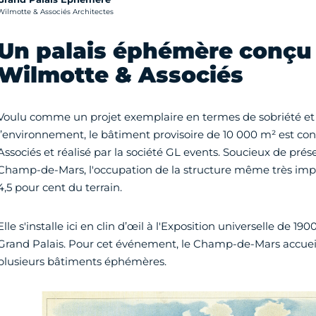
rédit photo :
Wilmotte & Associés Architectes
Un palais éphémère conçu
Wilmotte & Associés
Voulu comme un projet exemplaire en termes de sobriété et
l’environnement, le bâtiment provisoire de 10 000 m² est co
Associés et réalisé par la société GL events. Soucieux de pr
Champ-de-Mars, l'occupation de la structure même très imp
4,5 pour cent du terrain.
Elle s'installe ici en clin d’œil à l'Exposition universelle de 19
Grand Palais. Pour cet événement, le Champ-de-Mars accueill
plusieurs bâtiments éphémères.