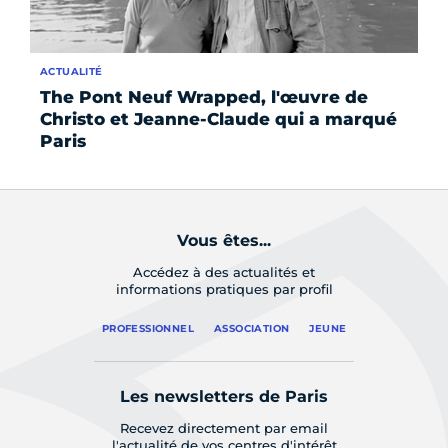
ACTUALITÉ
AC
The Pont Neuf Wrapped, l'œuvre de
Ex
Christo et Jeanne-Claude qui a marqué
pa
Paris
Vous êtes...
Accédez à des actualités et
informations pratiques par profil
PROFESSIONNEL
ASSOCIATION
JEUNE
Les newsletters de Paris
Recevez directement par email
l'actualité de vos centres d'intérêt