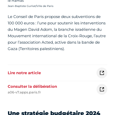
le Hamas
Crédit photo :
Jean-Baptiste Gurliat/Ville de Paris
Le Conseil de Paris propose deux subventions de
100 000 euros : l’une pour soutenir les interventions
du Magen David Adom, la branche israélienne du
Mouvement international de la Croix-Rouge, l’autre
pour l’association Acted, active dans la bande de
Gaza (Territoires palestiniens).
Lire notre article
Consulter la délibération
a06-v7.apps.paris.fr
Une stratégie budgétaire 2024