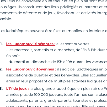
Des lieux de convivialité en intérieur et en plein air sont mis
tous âges. Ils constituent des lieux privilégiés où parents et
moments de détente et de jeux, favorisant les activités interg
sociale.
Les ludothèques peuvent être fixes ou mobiles, en intérieur o
les Ludomouv itinérantes :
elles sont ouvertes
- les mercredis, samedis et dimanches, de 15h à 19h durant
fin août.
- du mardi au dimanche, de 15h à 19h durant les vacances 
les Ludomouv citoyennes :
il s'agit de ludothèques en 
associations de quartier et des bénévoles. Elles accueillent 
amis en leur proposant de multiples activités ludiques gr
L'R' de jeux :
la plus grande ludothèque en plein air de F
années plus de 100 000 joueurs, toute l'année sur la plac
adolescents, parents, grands-parents, touristes et profes
pour jouer dans ce grand espace de loisirs. Elle est ouvert