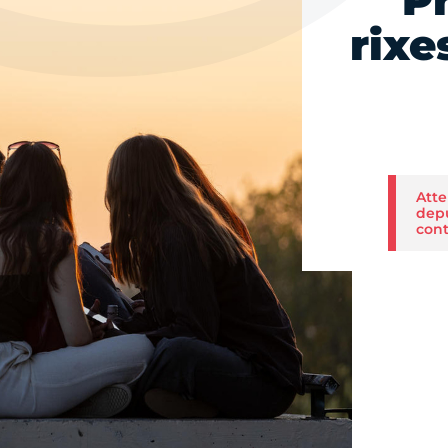
P
rixe
Atte
depu
cont