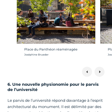
Place du Panthéon réaménagée
Pl
Crédit photo :
Cré
Joséphine Brueder
Jos
6. Une nouvelle physionomie pour le parvis
de l’université
Le parvis de l’université répond davantage à l’esprit
architectural du monument. Il est délimité par des