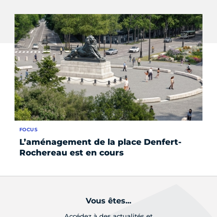
FOCUS
AC
L’aménagement de la place Denfert-
À 
Rochereau est en cours
tr
Vous êtes...
Accédez à des actualités et