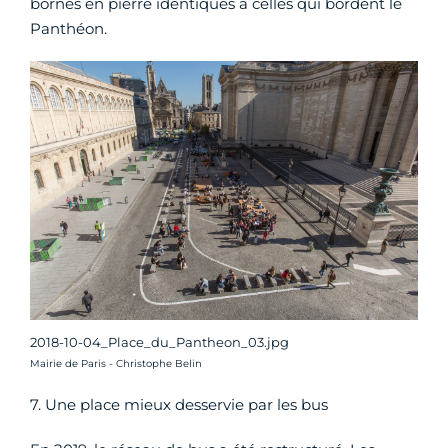
bornes en pierre identiques à celles qui bordent le
Panthéon.
2018-10-04_Place_du_Pantheon_03.jpg
Crédit photo :
Mairie de Paris - Christophe Belin
7. Une place mieux desservie par les bus